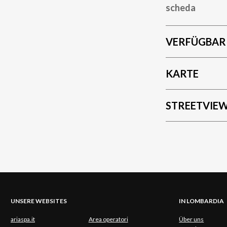
scheda
VERFÜGBAR
KARTE
STREETVIE
UNSERE WEBSITES
IN LOMBARDIA
ariaspa.it
Area operatori
Über uns