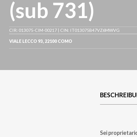
(sub 731)
CIR: 013075-CIM-00217 | CIN: IT013075B47VZ6MWVG
VIALE LECCO 93
,
22100
COMO
BESCHREIB
Sei proprietari