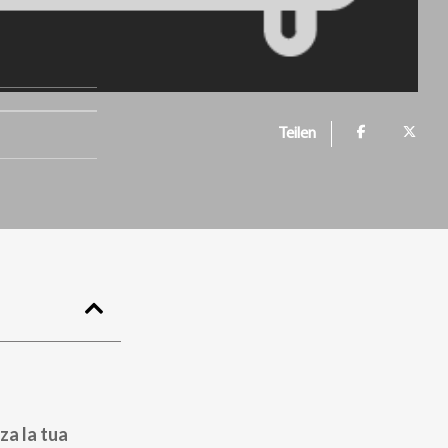
Teilen
za la tua