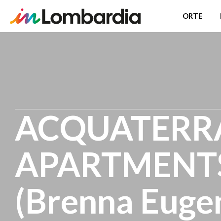
ORTE
Direkt
zum
Inhalt
ACQUATERR
APARTMENTS -
(Brenna Eug