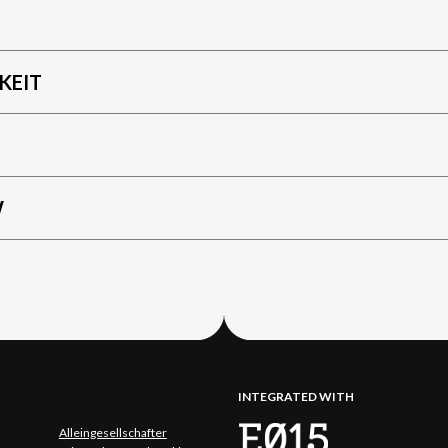
KEIT
W
INTEGRATED WITH
Alleingesellschafter