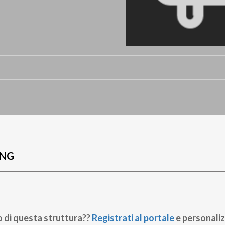
UNG
o di questa struttura??
Registrati al portale
e personaliz