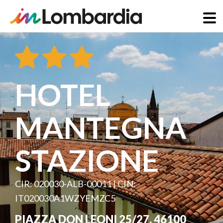
Direkt
zum
Inhalt
HOTEL
MANTEGNA
STAZIONE
CIR: 020030-ALB-00011 | CIN:
IT020030A1WZYEMZC5
PIAZZA DON LEONI 25/27
,
46100