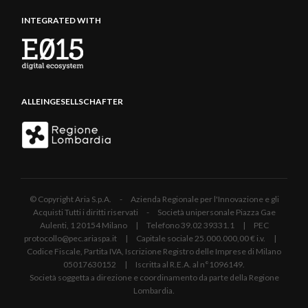
INTEGRATED WITH
ALLEINGESELLSCHAFTER
© Copyright Aria S.p.A. - Azienda Regionale per l'Innovazione e gli
Acquisti Tutti i diritti riservati - Società unipersonale Piazza Gae
Aulenti, 1 20154 Milano | Telefono 39.02 39331.1 | PEC
protocollo@pec.ariaspa.it | Capitale sociale 25.000.000,00 € i.v. |
Codice Fiscale, Partita IVA, Iscrizione Registro delle Imprese di Milano
05017630152 | Iscritta al R.E.A. al n°1096149.
Società soggetta a direzione e coordinamento da parte della Regione
Lombardia.