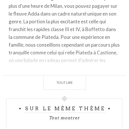
plus d'une heure de Milan, vous pouvez pagayer sur
le fleuve Adda dans un cadre naturel unique en son
genre. La portion la plus excitante est celle qui
franchit les rapides classe III et IV, à Boffetto dans
la commune de Piateda. Pour une expérience en
famille, nous conseillons cependant un parcours plus
tranquille comme celui qui relie Piateda à Castione,
où une balade en radeau permet d'admirer les
merveilleuses terrasses rhétiques. À Castione
Andevenno, il est possible de pagayer au clair de
TOUT LIRE
lune durant tout l'été. Pour ne courir aucun risque,
nous vous conseillons de vous adresser dans tous
les cas à un centre bien équipé.
SUR LE MÊME THÈME
2. Le lac de Garde à la voile
Tout montrer
Des vents constants garantissent des conditions
idéales pour une journée de voile sur le Lac de