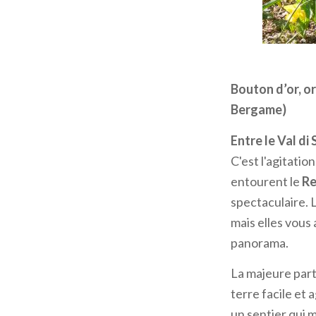
Crocus (Perce-n
Vous êtes-vous
Bouton d’or, o
Albiflorus
pous
Bergame)
neige. Voici l’
la plaine de la v
Entre le Val di
Pedena et Fiora
C'est l'agitati
sont encore lé
entourent le
Re
spectaculaire. 
On peut rejoind
mais elles vous
jusqu'au col S
panorama.
Alpe Piazza
pen
quelques virage
La majeure part
pied suit un se
terre facile et 
où les fleurs se
un sentier qui