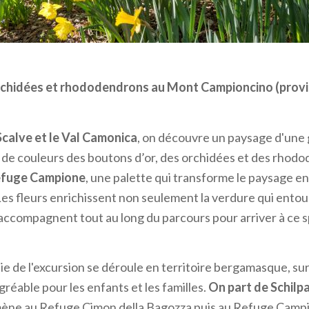
eige) dans la vallée du Bitto (province de Sondrio)
 déjà demandé pourquoi on les appelle «perce-neige» ? Le
rchidées et rhododendrons au Mont Campioncino (prov
sent immédiatement ou durant la fonte
de la dernière f
origine du nom commun de ces fleurs blanches que vous pou
allée du Bitto : ici, le contraste entre le tapis de Crocus et 
 Scalve et le Val Camonica
, on découvre un paysage d'une
ro est spectaculaire, surtout au début de la floraison lor
on de couleurs des boutons d’or, des orchidées et des rhod
gèrement enneigés.
fuge Campione
, une palette qui transforme le paysage e
Les fleurs enrichissent non seulement la verdure qui entou
re l'étendue de Crocus en voiture en
prenant la route d
 accompagnent tout au long du parcours pour arriver à ce 
an Marco
. Après Albaredo, il suffit de suivre les indications
dant quelques kilomètres, jusqu'à une route en montée qu
s, mène à une place où vous pourrez laisser votre voiture.
ie de l'excursion se déroule en territoire bergamasque, su
ntier qui vous mènera en environ 20 minutes à Corte Gran
agréable pour les enfants et les familles.
On part de Schilpa
ront prêtes à vous accueillir.
 mène au Refuge Cimon della Bagozza puis au Refuge Campi