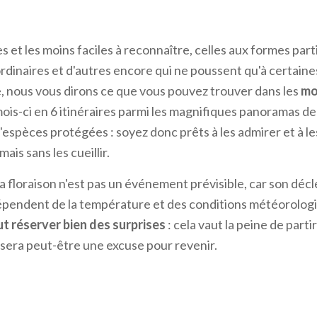
 et les moins faciles à reconnaître, celles aux formes part
rdinaires et d'autres encore qui ne poussent qu'à certaines
e, nous vous dirons ce que vous pouvez trouver dans les
mo
ois-ci en 6 itinéraires parmi les magnifiques panoramas de l
d'espèces protégées : soyez donc prêts à les admirer et à le
ais sans les cueillir.
e la floraison n'est pas un événement prévisible, car son dé
épendent de la température et des conditions météorolog
ut réserver bien des surprises
: cela vaut la peine de partir
sera peut-être une excuse pour revenir.
nte Linzone (province de Bergame)