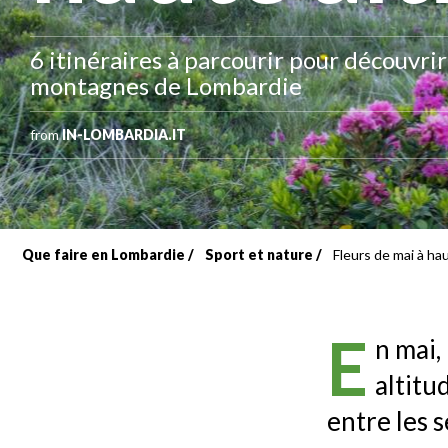
6 itinéraires à parcourir pour découvrir 
montagnes de Lombardie
from
IN-LOMBARDIA.IT
Que faire en Lombardie
Sport et nature
Fleurs de mai à ha
Fil
d'Ariane
E
n mai,
altitu
entre les 