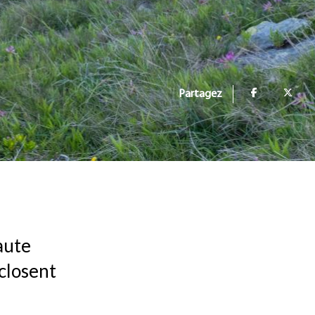
Partagez
aute
éclosent