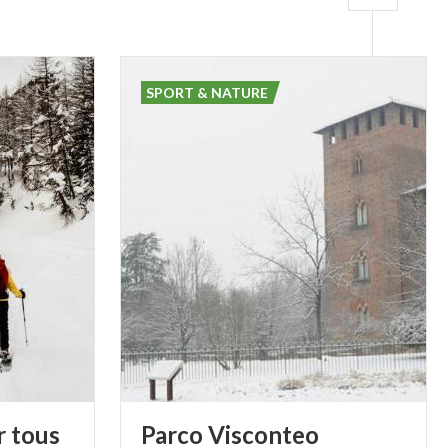
 espèces très
e impressionne
leu-violet des
SPORT & NATURE
l’entrée est
eures, en suivant
ouvrant les
. Dieu sait les
r tous
Parco
Visconteo