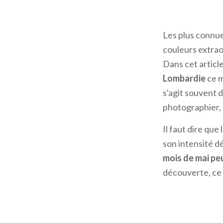
Les plus connues
couleurs extrao
Dans cet articl
Lombardie
ce m
s'agit souvent 
photographier, m
Il faut dire qu
son intensité d
mois de mai pe
découverte, ce 
Narcisses à Mo