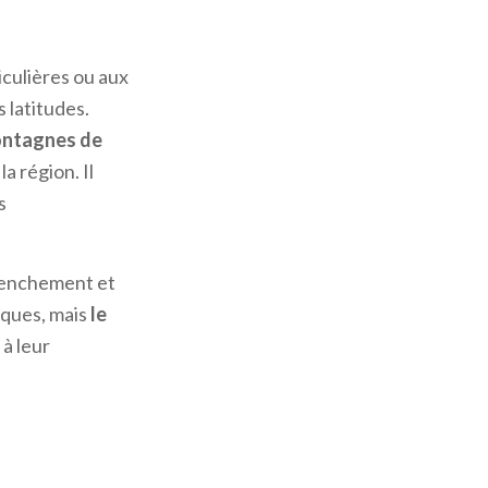
iculières ou aux
 latitudes.
ntagnes de
a région. Il
s
clenchement et
iques, mais
le
 à leur