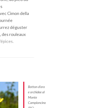
es
vec Cimon della
journée
ss sont
parmi les
ourrez déguster
lemande signifie
, des rouleaux
sa délicatesse.
d'épices.
 Asie centrale,
s besoin d'aller
ux privilégiés des
bole de la
sible en une
typique des
ssina. Pour y
leurs, alors
Botton d’oro
mprunte en
e orchidee al
idental, au
Monte
ncodeno, où l'on
trionale.
Campioncino
e la Grigna est
(BG)