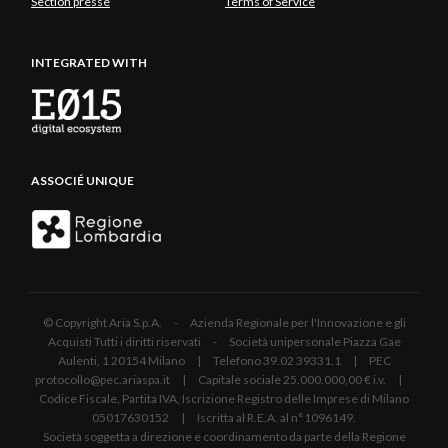
Section presse
Terms of Service
INTEGRATED WITH
ASSOCIÉ UNIQUE
© Copyright Aria S.p.A. - Azienda Regionale per l'Innovazione e gli
Acquisti Tutti i diritti riservati - Società unipersonale Piazza Gae
Aulenti, 1 20154 Milano | Telefono 39.02 39331.1 | PEC
protocollo@pec.ariaspa.it | Capitale sociale 25.000.000,00 € i.v. |
Codice Fiscale, Partita IVA, Iscrizione Registro delle Imprese di Milano
05017630152 | Iscritta al R.E.A. al n°1096149.
Società soggetta a direzione e coordinamento da parte della Regione