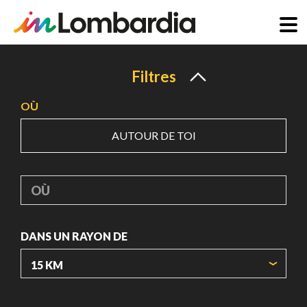
Aller
au
Filtres
contenu
OÙ
principal
AUTOUR DE TOI
OÙ
DANS UN RAYON DE
ORIGIN COORDINATES