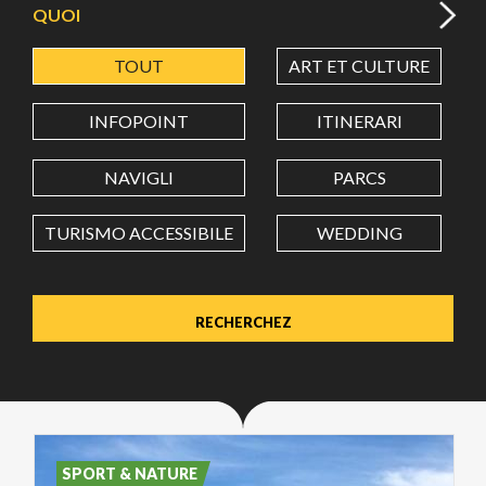
QUOI
TOUT
ART ET CULTURE
LATITUDE
INFOPOINT
ITINERARI
LONGITUDE
NAVIGLI
PARCS
TURISMO ACCESSIBILE
WEDDING
Value in decimal degrees. Use dot (.) as decimal separator.
SPORT & NATURE