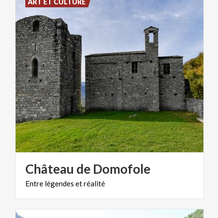
ART ET CULTURE
Château
de
Domofole
Entre
légendes
et
réalité