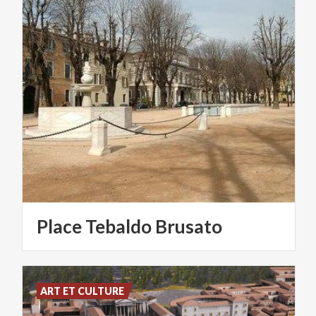
Place
Tebaldo
Brusato
ART ET CULTURE