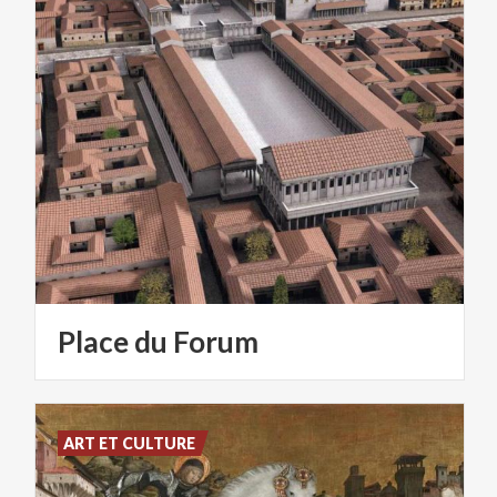
Place
du
Forum
ART ET CULTURE