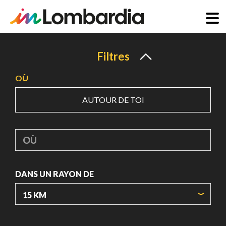
Aller
au
Filtres
contenu
OÙ
principal
AUTOUR DE TOI
OÙ
DANS UN RAYON DE
ORIGIN COORDINATES