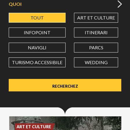
QUOI
TOUT
ART ET CULTURE
LATITUDE
INFOPOINT
ITINERARI
LONGITUDE
NAVIGLI
PARCS
TURISMO ACCESSIBILE
WEDDING
Value in decimal degrees. Use dot (.) as decimal separator.
ART ET CULTURE