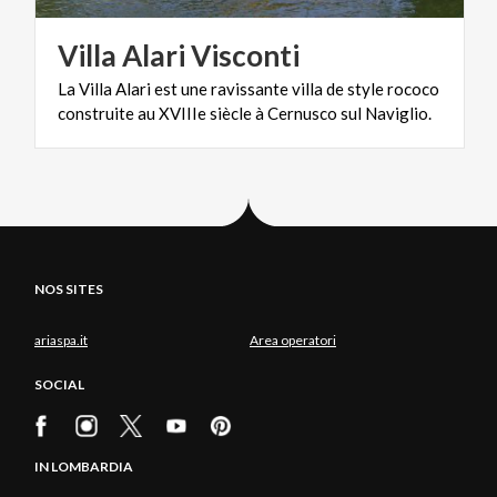
Villa
Alari
Visconti
La
Villa
Alari
est
une
ravissante
villa
de
style
rococo
construite
au
XVIIIe
siècle
à
Cernusco
sul
Naviglio.
NOS SITES
ariaspa.it
Area operatori
SOCIAL
IN LOMBARDIA