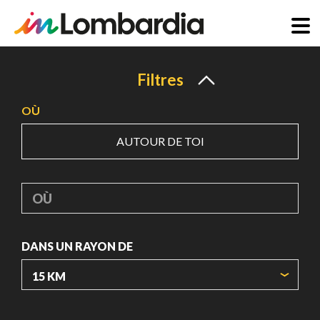
Aller
au
Filtres
contenu
OÙ
principal
AUTOUR DE TOI
OÙ
DANS UN RAYON DE
ORIGIN COORDINATES