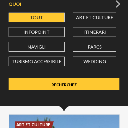
QUOI
TOUT
ART ET CULTURE
LATITUDE
INFOPOINT
ITINERARI
LONGITUDE
NAVIGLI
PARCS
TURISMO ACCESSIBILE
WEDDING
Value in decimal degrees. Use dot (.) as decimal separator.
ART ET CULTURE