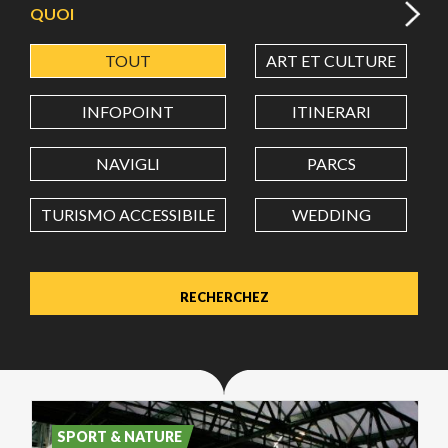
QUOI
TOUT
ART ET CULTURE
LATITUDE
INFOPOINT
ITINERARI
LONGITUDE
NAVIGLI
PARCS
TURISMO ACCESSIBILE
WEDDING
Value in decimal degrees. Use dot (.) as decimal separator.
SPORT & NATURE