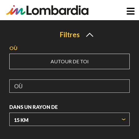
Aller
au
Filtres
contenu
OÙ
principal
AUTOUR DE TOI
OÙ
DANS UN RAYON DE
ORIGIN COORDINATES