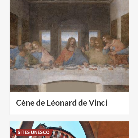
Cène
de
Léonard
de
Vinci
SITES UNESCO