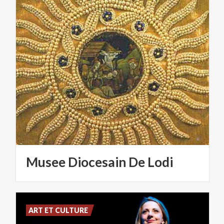
Musee
Diocesain
De
Lodi
ART ET CULTURE