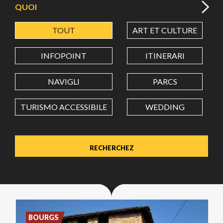
QUOI
TOUT
ART ET CULTURE
LATITUDE
INFOPOINT
ITINERARI
LONGITUDE
NAVIGLI
PARCS
TURISMO ACCESSIBILE
WEDDING
Value in decimal degrees. Use dot (.) as decimal separator.
BOURGS