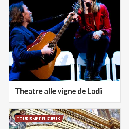
Theatre
alle
vigne
de
Lodi
TOURISME RELIGIEUX