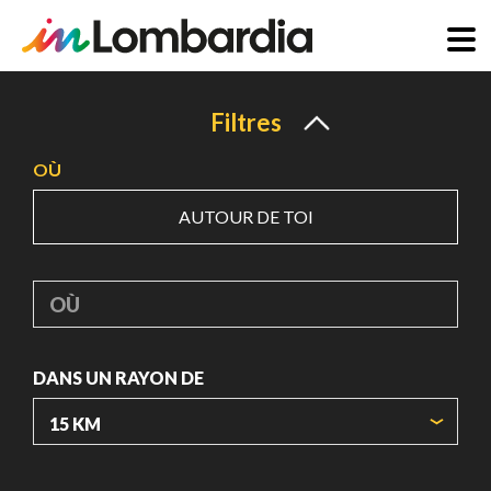
Aller
au
Filtres
contenu
OÙ
principal
AUTOUR DE TOI
OÙ
DANS UN RAYON DE
ORIGIN COORDINATES