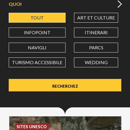
QUOI
TOUT
ART ET CULTURE
LATITUDE
INFOPOINT
ITINERARI
LONGITUDE
NAVIGLI
PARCS
TURISMO ACCESSIBILE
WEDDING
Value in decimal degrees. Use dot (.) as decimal separator.
SITES UNESCO