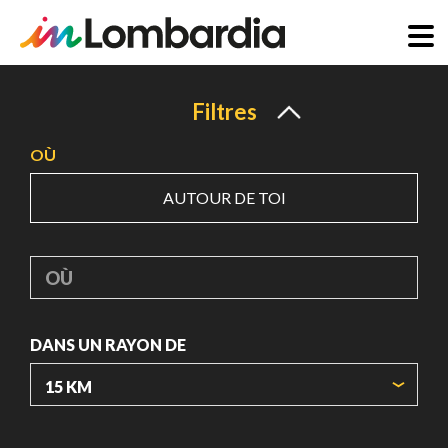
Aller
au
Filtres
contenu
OÙ
principal
AUTOUR DE TOI
OÙ
DANS UN RAYON DE
ORIGIN COORDINATES