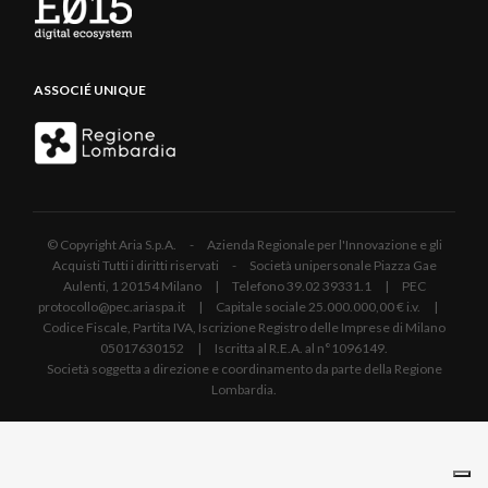
ASSOCIÉ UNIQUE
© Copyright Aria S.p.A. - Azienda Regionale per l'Innovazione e gli
Acquisti Tutti i diritti riservati - Società unipersonale Piazza Gae
Aulenti, 1 20154 Milano | Telefono 39.02 39331.1 | PEC
protocollo@pec.ariaspa.it | Capitale sociale 25.000.000,00 € i.v. |
Codice Fiscale, Partita IVA, Iscrizione Registro delle Imprese di Milano
05017630152 | Iscritta al R.E.A. al n°1096149.
Società soggetta a direzione e coordinamento da parte della Regione
Lombardia.