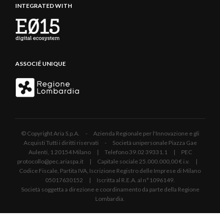
INTEGRATED WITH
ASSOCIÉ UNIQUE
© Copyright Aria S.p.A. - Azienda Regionale per l'Innovazione e gli
Acquisti Tutti i diritti riservati - Società unipersonale Piazza Gae
Aulenti, 1 20154 Milano | Telefono 39.02 39331.1 | PEC
protocollo@pec.ariaspa.it | Capitale sociale 25.000.000,00 € i.v. |
Codice Fiscale, Partita IVA, Iscrizione Registro delle Imprese di Milano
05017630152 | Iscritta al R.E.A. al n°1096149.
Società soggetta a direzione e coordinamento da parte della Regione
Lombardia.