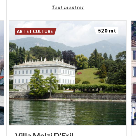
Tout montrer
520 mt
ART ET CULTURE
Villa
Melzi
D'Eril