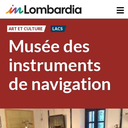
Aller
au
ART ET CULTURE
LACS
contenu
Musée des
principal
instruments
de navigation