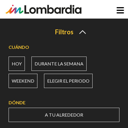
Pasar
al
Filtros
contenido
principal
CUÁNDO
HOY
DURANTE LA SEMANA
WEEKEND
ELEGIR EL PERIODO
DÓNDE
A TU ALREDEDOR