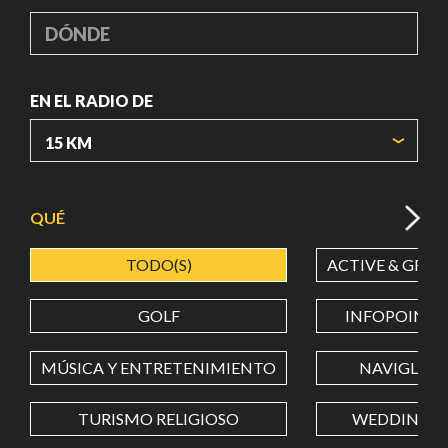
DÓNDE
EN EL RADIO DE
ORIGIN COORDINATES
QUÉ
TODO(S)
ACTIVE & GREE
LATITUD
GOLF
INFOPOINT
LONGITUD
MÚSICA Y ENTRETENIMIENTO
NAVIGLI
TURISMO RELIGIOSO
WEDDING
Value in decimal degrees. Use dot (.) as decimal separator.