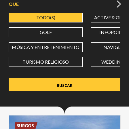
QUÉ
TODO(S)
ACTIVE & GREE
LATITUD
GOLF
INFOPOINT
LONGITUD
MÚSICA Y ENTRETENIMIENTO
NAVIGLI
TURISMO RELIGIOSO
WEDDING
Value in decimal degrees. Use dot (.) as decimal separator.
BURGOS