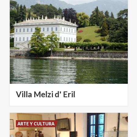
Villa
Melzi
d'
Eril
ARTE Y CULTURA