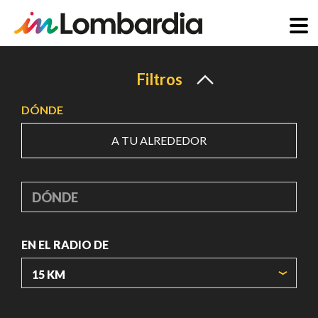
Pasar
al
Filtros
contenido
DÓNDE
principal
A TU ALREDEDOR
DÓNDE
EN EL RADIO DE
ORIGIN COORDINATES