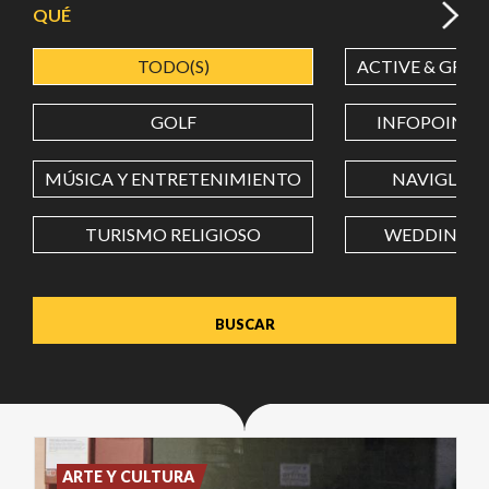
QUÉ
TODO(S)
ACTIVE & GREE
LATITUD
GOLF
INFOPOINT
LONGITUD
MÚSICA Y ENTRETENIMIENTO
NAVIGLI
TURISMO RELIGIOSO
WEDDING
Value in decimal degrees. Use dot (.) as decimal separator.
ARTE Y CULTURA