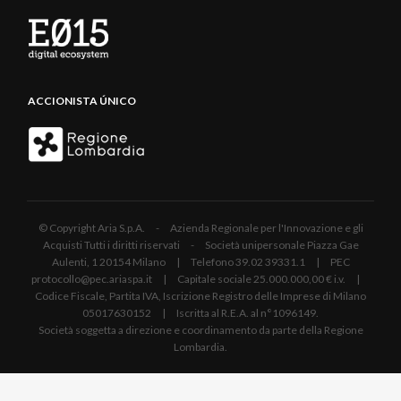
ACCIONISTA ÚNICO
© Copyright Aria S.p.A. - Azienda Regionale per l'Innovazione e gli
Acquisti Tutti i diritti riservati - Società unipersonale Piazza Gae
Aulenti, 1 20154 Milano | Telefono 39.02 39331.1 | PEC
protocollo@pec.ariaspa.it | Capitale sociale 25.000.000,00 € i.v. |
Codice Fiscale, Partita IVA, Iscrizione Registro delle Imprese di Milano
05017630152 | Iscritta al R.E.A. al n°1096149.
Società soggetta a direzione e coordinamento da parte della Regione
Lombardia.