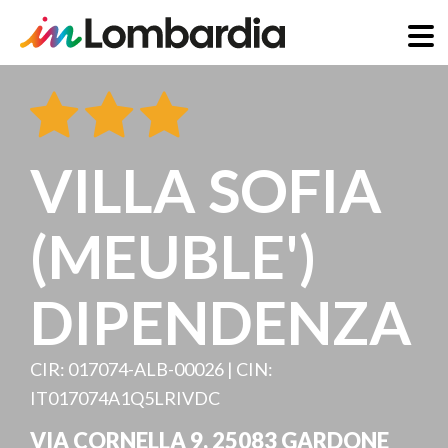
Skip
to
main
content
VILLA SOFIA
(MEUBLE')
DIPENDENZA
CIR: 017074-ALB-00026 | CIN:
IT017074A1Q5LRIVDC
VIA CORNELLA 9
,
25083
GARDONE