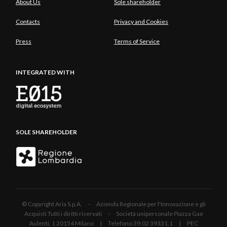
About Us
Sole shareholder
Contacts
Privacy and Cookies
Press
Terms of Service
INTEGRATED WITH
SOLE SHAREHOLDER
© Copyright Aria S.p.A. - Azienda Regionale per l'Innovazione e gli
Acquisti Tutti i diritti riservati - Società unipersonale Piazza Gae
Aulenti, 1 20154 Milano | Telefono 39.02 39331.1 | PEC