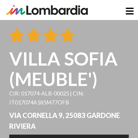
Skip
to
main
content
VILLA SOFIA
(MEUBLE')
CIR: 017074-ALB-00025 | CIN:
IT017074A185M77OFB
VIA CORNELLA 9
,
25083
GARDONE
RIVIERA