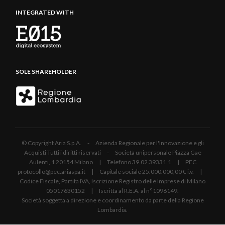
INTEGRATED WITH
SOLE SHAREHOLDER
© Copyright Aria S.p.A. - Azienda Regionale per l'Innovazione e gli
Acquisti Tutti i diritti riservati - Società unipersonale Piazza Gae
Aulenti, 1 20154 Milano | Telefono 39.02 39331.1 | PEC
protocollo@pec.ariaspa.it | Capitale sociale 25.000.000,00 € i.v. |
Codice Fiscale, Partita IVA, Iscrizione Registro delle Imprese di Milano
05017630152 | Iscritta al R.E.A. al n°1096149.
Società soggetta a direzione e coordinamento da parte della Regione
Lombardia.