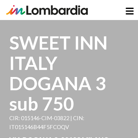
Skip
to
SWEET INN
main
content
ITALY
DOGANA 3
sub 750
CIR: 015146-CIM-03822 | CIN:
IT015146B44F5FCOQV