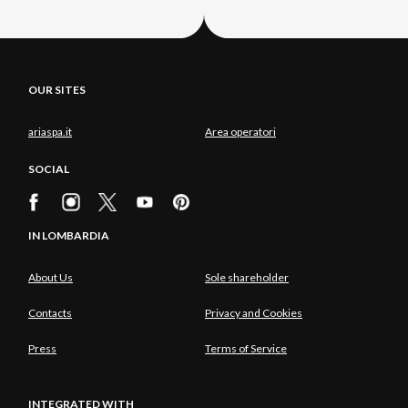
OUR SITES
ariaspa.it
Area operatori
SOCIAL
IN LOMBARDIA
About Us
Sole shareholder
Contacts
Privacy and Cookies
Press
Terms of Service
INTEGRATED WITH