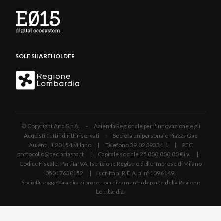
SOLE SHAREHOLDER
© Copyright Aria S.p.A. - Azienda Regionale per l'Innovazione e gli
Acquisti Tutti i diritti riservati - Società unipersonale Piazza Gae
Aulenti, 1 20154 Milano | Telefono 39.02 39331.1 | PEC
protocollo@pec.ariaspa.it | Capitale sociale 25.000.000,00 € i.v. |
Codice Fiscale, Partita IVA, Iscrizione Registro delle Imprese di Milano
05017630152 | Iscritta al R.E.A. al n°1096149.
Società soggetta a direzione e coordinamento da parte della Regione
Lombardia.