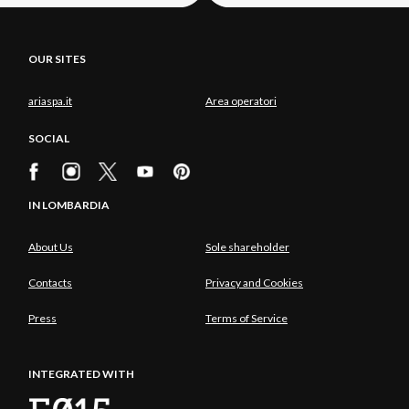
OUR SITES
ariaspa.it
Area operatori
SOCIAL
IN LOMBARDIA
About Us
Sole shareholder
Contacts
Privacy and Cookies
Press
Terms of Service
INTEGRATED WITH