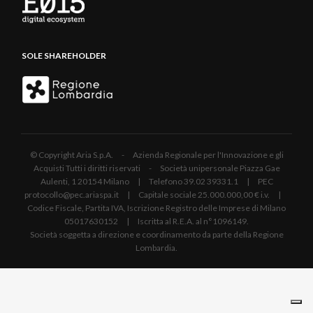
SOLE SHAREHOLDER
© Copyright Aria S.p.A. - Azienda Regionale per l'Innovazione e gli
Acquisti Tutti i diritti riservati - Società unipersonale Piazza Gae
Aulenti, 1 20154 Milano | Telefono 39.02 39331.1 | PEC
protocollo@pec.ariaspa.it | Capitale sociale 25.000.000,00 € i.v. |
Codice Fiscale, Partita IVA, Iscrizione Registro delle Imprese di Milano
05017630152 | Iscritta al R.E.A. al n°1096149.
Società soggetta a direzione e coordinamento da parte della Regione
Lombardia.