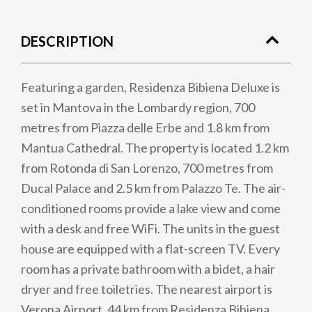
DESCRIPTION
Featuring a garden, Residenza Bibiena Deluxe is
set in Mantova in the Lombardy region, 700
metres from Piazza delle Erbe and 1.8 km from
Mantua Cathedral. The property is located 1.2 km
from Rotonda di San Lorenzo, 700 metres from
Ducal Palace and 2.5 km from Palazzo Te. The air-
conditioned rooms provide a lake view and come
with a desk and free WiFi. The units in the guest
house are equipped with a flat-screen TV. Every
room has a private bathroom with a bidet, a hair
dryer and free toiletries. The nearest airport is
Verona Airport, 44 km from Residenza Bibiena