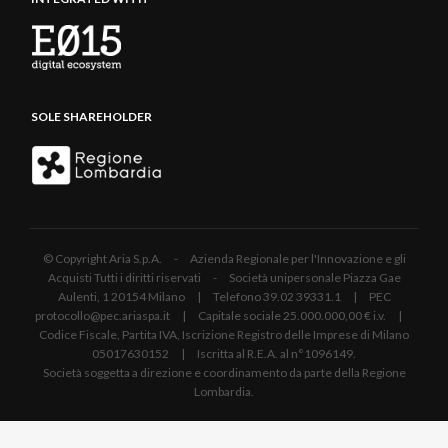
SOLE SHAREHOLDER
© Copyright Aria S.p.A. - Azienda Regionale per l'Innovazione e gli
Acquisti Tutti i diritti riservati - Società unipersonale Piazza Gae
Aulenti, 1 20154 Milano | Telefono 39.02 39331.1 | PEC
protocollo@pec.ariaspa.it | Capitale sociale 25.000.000,00 € i.v. |
Codice Fiscale, Partita IVA, Iscrizione Registro delle Imprese di Milano
05017630152 | Iscritta al R.E.A. al n°1096149.
Società soggetta a direzione e coordinamento da parte della Regione
Lombardia.