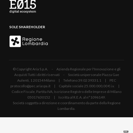
SOLE SHAREHOLDER
© Copyright Aria S.p.A. - Azienda Regionale per l'Innovazione e gli
Acquisti Tutti i diritti riservati - Società unipersonale Piazza Gae
Aulenti, 1 20154 Milano | Telefono 39.02 39331.1 | PEC
protocollo@pec.ariaspa.it | Capitale sociale 25.000.000,00 € i.v. |
Codice Fiscale, Partita IVA, Iscrizione Registro delle Imprese di Milano
05017630152 | Iscritta al R.E.A. al n°1096149.
Società soggetta a direzione e coordinamento da parte della Regione
Lombardia.