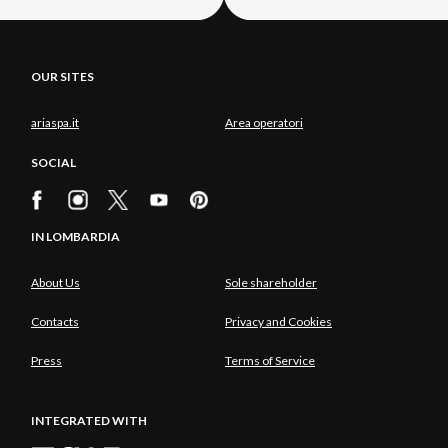
OUR SITES
ariaspa.it
Area operatori
SOCIAL
IN LOMBARDIA
About Us
Sole shareholder
Contacts
Privacy and Cookies
Press
Terms of Service
INTEGRATED WITH