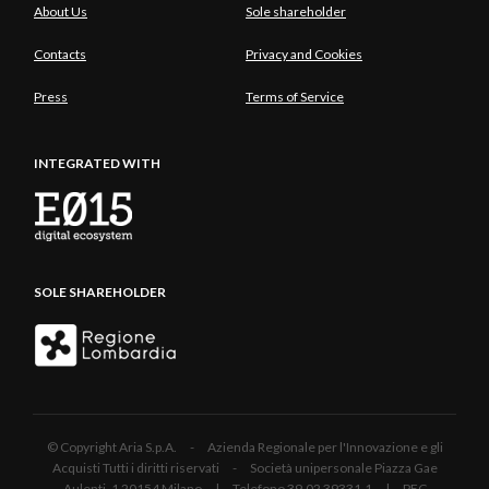
About Us
Sole shareholder
Contacts
Privacy and Cookies
Press
Terms of Service
INTEGRATED WITH
SOLE SHAREHOLDER
© Copyright Aria S.p.A. - Azienda Regionale per l'Innovazione e gli
Acquisti Tutti i diritti riservati - Società unipersonale Piazza Gae
Aulenti, 1 20154 Milano | Telefono 39.02 39331.1 | PEC