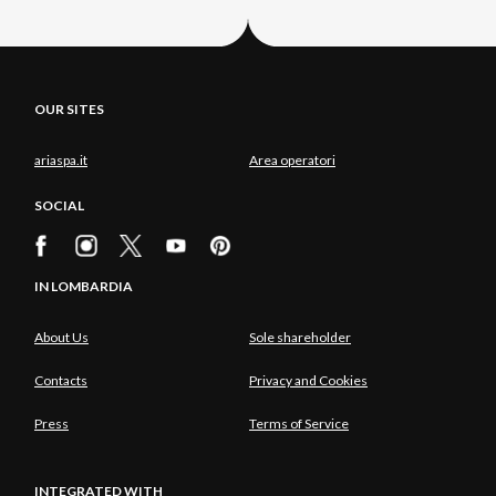
OUR SITES
ariaspa.it
Area operatori
SOCIAL
IN LOMBARDIA
About Us
Sole shareholder
Contacts
Privacy and Cookies
Press
Terms of Service
INTEGRATED WITH