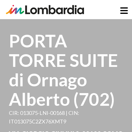
Skip
to
PORTA
main
content
TORRE SUITE
di Ornago
Alberto (702)
CIR: 013075-LNI-00168 | CIN:
IT013075C2ZX76XMT9