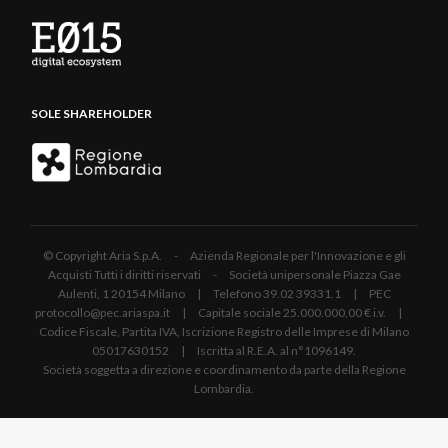
SOLE SHAREHOLDER
© Copyright Aria S.p.A. - Azienda Regionale per l'Innovazione e gli
Acquisti Tutti i diritti riservati - Società unipersonale Piazza Gae
Aulenti, 1 20154 Milano | Telefono 39.02 39331.1 | PEC
protocollo@pec.ariaspa.it | Capitale sociale 25.000.000,00 € i.v. |
Codice Fiscale, Partita IVA, Iscrizione Registro delle Imprese di Milano
05017630152 | Iscritta al R.E.A. al n°1096149.
Società soggetta a direzione e coordinamento da parte della Regione
Lombardia.