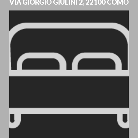
VIA GIORGIO GIULINI 2
,
22100
COMO