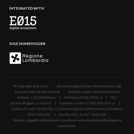
INTEGRATED WITH
SOLE SHAREHOLDER
© Copyright Aria S.p.A. - Azienda Regionale per l'Innovazione e gli
Acquisti Tutti i diritti riservati - Società unipersonale Piazza Gae
Aulenti, 1 20154 Milano | Telefono 39.02 39331.1 | PEC
protocollo@pec.ariaspa.it | Capitale sociale 25.000.000,00 € i.v. |
Codice Fiscale, Partita IVA, Iscrizione Registro delle Imprese di Milano
05017630152 | Iscritta al R.E.A. al n°1096149.
Società soggetta a direzione e coordinamento da parte della Regione
Lombardia.