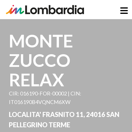
Skip
to
MONTE
main
content
ZUCCO
RELAX
CIR: 016190-FOR-00002 | CIN:
IT016190B4VQNCM6XW
LOCALITA' FRASNITO 11
,
24016
SAN
PELLEGRINO TERME