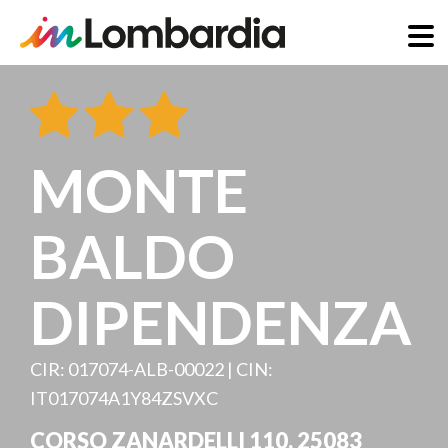
Skip
to
main
content
MONTE
BALDO
DIPENDENZA
CIR: 017074-ALB-00022 | CIN:
IT017074A1Y84ZSVXC
CORSO ZANARDELLI 110
,
25083