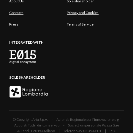
About Us
Sole shareholder
Contacts
Privacy and Cookies
Press
Terms of Service
INTEGRATED WITH
SOLE SHAREHOLDER
© Copyright Aria S.p.A. - Azienda Regionale per l'Innovazione e gli
Acquisti Tutti i diritti riservati - Società unipersonale Piazza Gae
Aulenti, 1 20154 Milano | Telefono 39.02 39331.1 | PEC