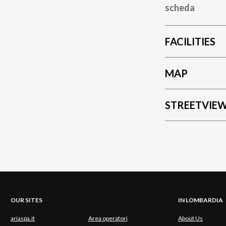
scheda
FACILITIES
MAP
STREETVIE
OUR SITES
IN LOMBARDIA
ariaspa.it
Area operatori
About Us