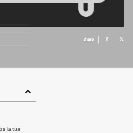
share
za la tua