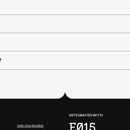
W
INTEGRATED WITH
Sole shareholder