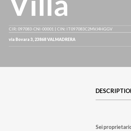
Villa
CIR: 097083-CNI-00001 | CIN: IT097083C2MVJ4HGGV
via Bovara 3
,
23868
VALMADRERA
DESCRIPTIO
Sei proprietari