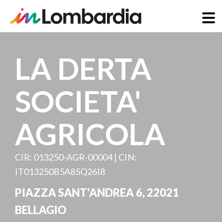
Skip
to
LA DERTA
main
content
SOCIETA'
AGRICOLA
CIR: 013250-AGR-00004 | CIN:
IT013250B5A85Q26I8
PIAZZA SANT'ANDREA 6
,
22021
BELLAGIO