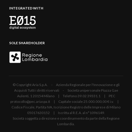
INTEGRATED WITH
SOLE SHAREHOLDER
© Copyright Aria S.p.A. - Azienda Regionale per l'Innovazione e gli
Acquisti Tutti i diritti riservati - Società unipersonale Piazza Gae
Aulenti, 1 20154 Milano | Telefono 39.02 39331.1 | PEC
protocollo@pec.ariaspa.it | Capitale sociale 25.000.000,00 € i.v. |
Codice Fiscale, Partita IVA, Iscrizione Registro delle Imprese di Milano
05017630152 | Iscritta al R.E.A. al n°1096149.
Società soggetta a direzione e coordinamento da parte della Regione
Lombardia.