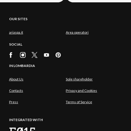
OUR SITES
ariaspa.it
Area operatori
SOCIAL
IN LOMBARDIA
About Us
Sole shareholder
Contacts
Privacy and Cookies
Press
Terms of Service
INTEGRATED WITH