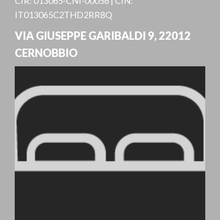
CIR: 013065-CNI-00056 | CIN:
IT013065C2THD2RR8Q
VIA GIUSEPPE GARIBALDI 9
,
22012
CERNOBBIO