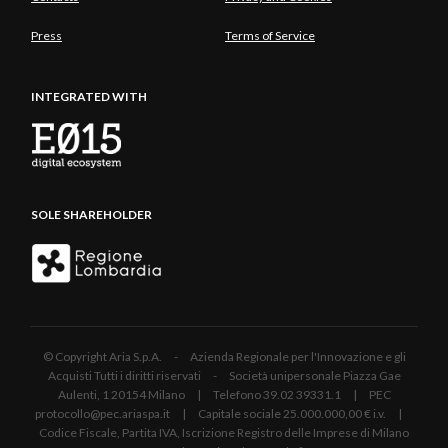
Press
Terms of Service
INTEGRATED WITH
SOLE SHAREHOLDER
© Copyright Aria S.p.A. - Azienda Regionale per l'Innovazione e gli
Acquisti Tutti i diritti riservati - Società unipersonale Piazza Gae
Aulenti, 1 20154 Milano | Telefono 39.02 39331.1 | PEC
protocollo@pec.ariaspa.it | Capitale sociale 25.000.000,00 € i.v. |
Codice Fiscale, Partita IVA, Iscrizione Registro delle Imprese di Milano