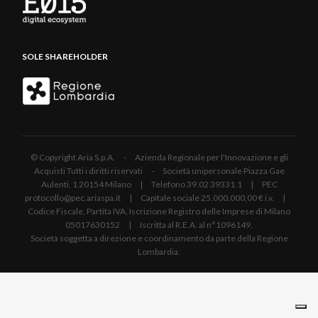
SOLE SHAREHOLDER
© Copyright Aria S.p.A. - Azienda Regionale per l'Innovazione e gli
Acquisti Tutti i diritti riservati - Società unipersonale Piazza Gae
Aulenti, 1 20154 Milano | Telefono 39.02 39331.1 | PEC
protocollo@pec.ariaspa.it | Capitale sociale 25.000.000,00 € i.v. |
Codice Fiscale, Partita IVA, Iscrizione Registro delle Imprese di Milano
05017630152 | Iscritta al R.E.A. al n°1096149.
Società soggetta a direzione e coordinamento da parte della Regione
Lombardia.