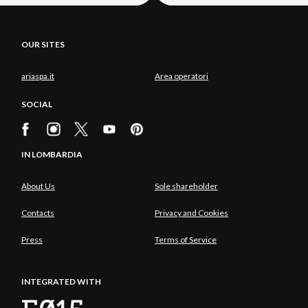
OUR SITES
ariaspa.it
Area operatori
SOCIAL
IN LOMBARDIA
About Us
Sole shareholder
Contacts
Privacy and Cookies
Press
Terms of Service
INTEGRATED WITH