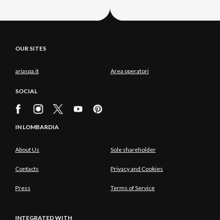
OUR SITES
ariaspa.it
Area operatori
SOCIAL
IN LOMBARDIA
About Us
Sole shareholder
Contacts
Privacy and Cookies
Press
Terms of Service
INTEGRATED WITH