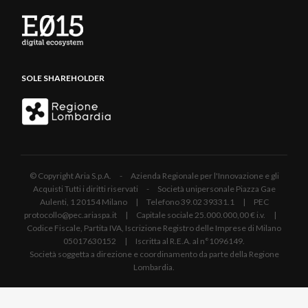
SOLE SHAREHOLDER
© Copyright Aria S.p.A. - Azienda Regionale per l'Innovazione e gli
Acquisti Tutti i diritti riservati - Società unipersonale Piazza Gae
Aulenti, 1 20154 Milano | Telefono 39.02 39331.1 | PEC
protocollo@pec.ariaspa.it | Capitale sociale 25.000.000,00 € i.v. |
Codice Fiscale, Partita IVA, Iscrizione Registro delle Imprese di Milano
05017630152 | Iscritta al R.E.A. al n°1096149.
Società soggetta a direzione e coordinamento da parte della Regione
Lombardia.