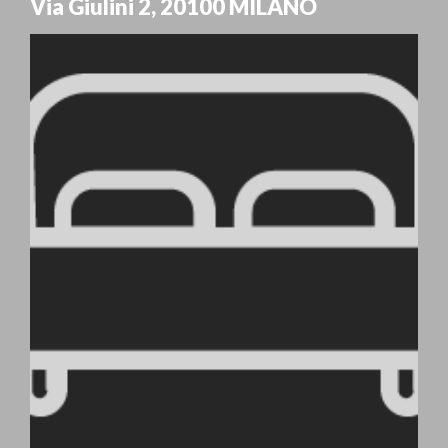
Via Giulini 2
,
20100
MILANO