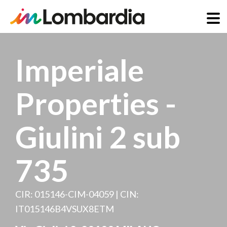
Skip
to
Imperiale
main
content
Properties -
Giulini 2 sub
735
CIR: 015146-CIM-04059 | CIN:
IT015146B4VSUX8ETM