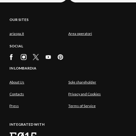
OUR SITES
ariaspa.it
Area operatori
SOCIAL
IN LOMBARDIA
About Us
Sole shareholder
Contacts
Privacy and Cookies
Press
Terms of Service
INTEGRATED WITH