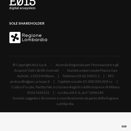
SOLE SHAREHOLDER
© Copyright Aria S.p.A. - Azienda Regionale per l'Innovazione e gli
Acquisti Tutti i diritti riservati - Società unipersonale Piazza Gae
Aulenti, 1 20154 Milano | Telefono 39.02 39331.1 | PEC
protocollo@pec.ariaspa.it | Capitale sociale 25.000.000,00 € i.v. |
Codice Fiscale, Partita IVA, Iscrizione Registro delle Imprese di Milano
05017630152 | Iscritta al R.E.A. al n°1096149.
Società soggetta a direzione e coordinamento da parte della Regione
Lombardia.