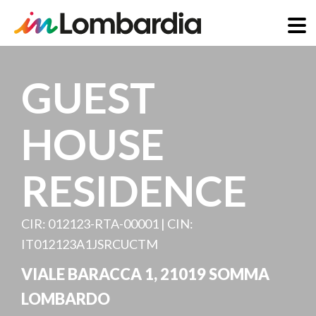
Skip
to
GUEST
main
content
HOUSE
RESIDENCE
CIR: 012123-RTA-00001 | CIN:
IT012123A1JSRCUCTM
VIALE BARACCA 1
,
21019
SOMMA
LOMBARDO