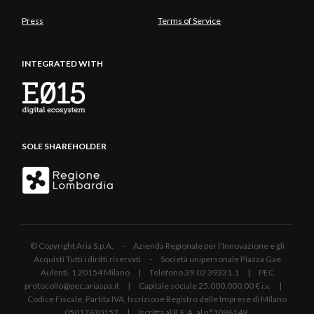
Press
Terms of Service
INTEGRATED WITH
SOLE SHAREHOLDER
© Copyright Aria S.p.A. - Azienda Regionale per l'Innovazione e gli
Acquisti Tutti i diritti riservati - Società unipersonale Piazza Gae
Aulenti, 1 20154 Milano | Telefono 39.02 39331.1 | PEC
protocollo@pec.ariaspa.it | Capitale sociale 25.000.000,00 € i.v. |
Codice Fiscale, Partita IVA, Iscrizione Registro delle Imprese di Milano
05017630152 | Iscritta al R.E.A. al n°1096149.