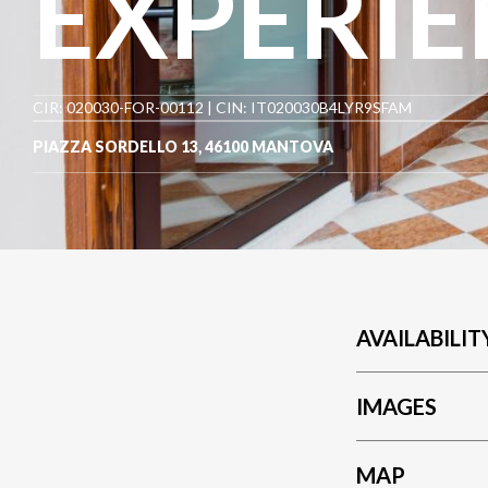
EXPERI
CIR: 020030-FOR-00112 | CIN: IT020030B4LYR9SFAM
PIAZZA SORDELLO 13
,
46100
MANTOVA
AVAILABILIT
IMAGES
MAP