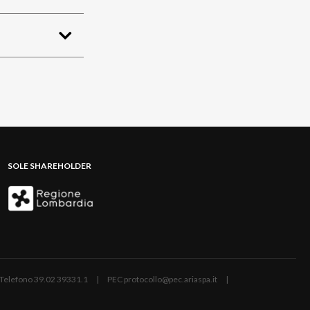
SOLE SHAREHOLDER
ano | Telefono 39.02 39331.1 | PEC protocollo@pec.ariaspa.it |