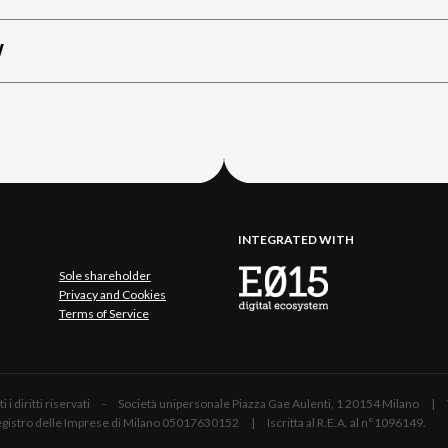
W
INTEGRATED WITH
Sole shareholder
Privacy and Cookies
Terms of Service
 Tutti i diritti riservati - Società unipersonale Piazza Gae Aulenti, 1 20154 Mil
 Registro delle Imprese di Milano 05017630152 | Iscritta al R.E.A. al n°1096149.