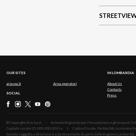
STREETVIE
OUR SITES
IN LOMBARDIA
ariaspa.it
Area operatori
About Us
Contacts
SOCIAL
Press
© Copyright Aria S.p.A. - Azienda Regionale per l'Innovazione e gli Acquisti
Capitale sociale 25.000.000,00 € i.v. | Codice Fiscale, Partita IVA, Iscrizione
Società soggetta a direzione e coordinamento da parte della Regione Lombardia.