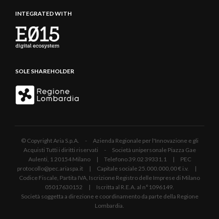
INTEGRATED WITH
SOLE SHAREHOLDER
© Copyright Aria S.p.A. - Azienda Regionale per l'Innovazione e gli
Acquisti Tutti i diritti riservati - Società unipersonale Piazza Gae
Aulenti, 1 20154 Milano | Telefono 39.02 39331.1 | PEC
protocollo@pec.ariaspa.it | Capitale sociale 25.000.000,00 € i.v. |
Codice Fiscale, Partita IVA, Iscrizione Registro delle Imprese di Milano
05017630152 | Iscritta al R.E.A. al n°1096149.
Società soggetta a direzione e coordinamento da parte della Regione
Lombardia.