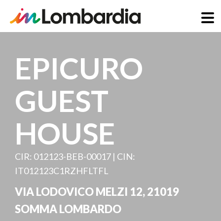
Skip
to
EPICURO
main
content
GUEST
HOUSE
CIR: 012123-BEB-00017 | CIN:
IT012123C1RZHFLTFL
VIA LODOVICO MELZI 12
,
21019
SOMMA LOMBARDO