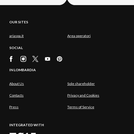
OUR SITES
ariaspa.it
Area operatori
SOCIAL
IN LOMBARDIA
About Us
Sole shareholder
Contacts
Privacy and Cookies
Press
Terms of Service
INTEGRATED WITH