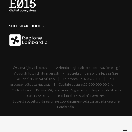
SOLE SHAREHOLDER
© Copyright Aria S.p.A. - Azienda Regionale per l'Innovazione e gli
Acquisti Tutti i diritti riservati - Società unipersonale Piazza Gae
Aulenti, 1 20154 Milano | Telefono 39.02 39331.1 | PEC
protocollo@pec.ariaspa.it | Capitale sociale 25.000.000,00 € i.v. |
Codice Fiscale, Partita IVA, Iscrizione Registro delle Imprese di Milano
05017630152 | Iscritta al R.E.A. al n°1096149.
Società soggetta a direzione e coordinamento da parte della Regione
Lombardia.