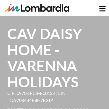
Skip
to
CAV DAISY
main
content
HOME -
VARENNA
HOLIDAYS
CIR: 097084-CIM-00138 | CIN:
IT097084B4R8H7R2JP