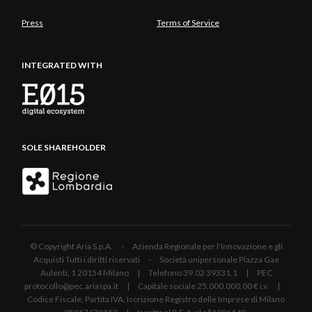
Press
Terms of Service
INTEGRATED WITH
SOLE SHAREHOLDER
© Copyright Aria S.p.A. - Azienda Regionale per l'Innovazione e gli
Acquisti Tutti i diritti riservati - Società unipersonale Piazza Gae
Aulenti, 1 20154 Milano | Telefono 39.02 39331.1 | PEC
protocollo@pec.ariaspa.it | Capitale sociale 25.000.000,00 € i.v. |
Codice Fiscale, Partita IVA, Iscrizione Registro delle Imprese di Milano