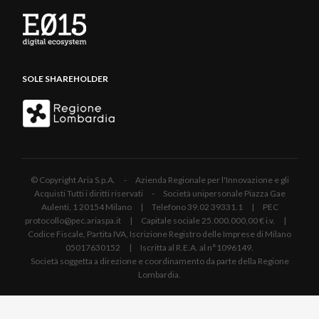
SOLE SHAREHOLDER
© Copyright Aria S.p.A. - Azienda Regionale per l'Innovazione e gli
Acquisti Tutti i diritti riservati - Società unipersonale Piazza Gae
Aulenti, 1 20154 Milano | Telefono 39.02 39331.1 | PEC
protocollo@pec.ariaspa.it | Capitale sociale 25.000.000,00 € i.v. |
Codice Fiscale, Partita IVA, Iscrizione Registro delle Imprese di Milano
05017630152 | Iscritta al R.E.A. al n°1096149.
Società soggetta a direzione e coordinamento da parte della Regione
Lombardia.