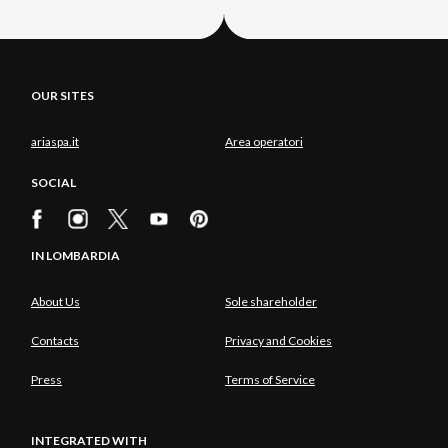
OUR SITES
ariaspa.it
Area operatori
SOCIAL
IN LOMBARDIA
About Us
Sole shareholder
Contacts
Privacy and Cookies
Press
Terms of Service
INTEGRATED WITH