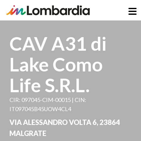
Skip
to
CAV A31 di
main
content
Lake Como
Life S.R.L.
CIR: 097045-CIM-00015 | CIN:
IT097045B45UOW4CL4
VIA ALESSANDRO VOLTA 6
,
23864
MALGRATE