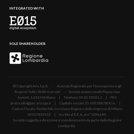
INTEGRATED WITH
SOLE SHAREHOLDER
© Copyright Aria S.p.A. - Azienda Regionale per l'Innovazione e gli
Acquisti Tutti i diritti riservati - Società unipersonale Piazza Gae
Aulenti, 1 20154 Milano | Telefono 39.02 39331.1 | PEC
protocollo@pec.ariaspa.it | Capitale sociale 25.000.000,00 € i.v. |
Codice Fiscale, Partita IVA, Iscrizione Registro delle Imprese di Milano
05017630152 | Iscritta al R.E.A. al n°1096149.
Società soggetta a direzione e coordinamento da parte della Regione
Lombardia.