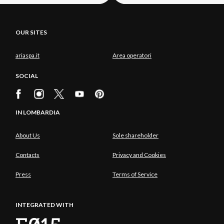
OUR SITES
ariaspa.it
Area operatori
SOCIAL
IN LOMBARDIA
About Us
Sole shareholder
Contacts
Privacy and Cookies
Press
Terms of Service
INTEGRATED WITH