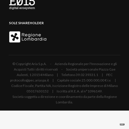
SOLE SHAREHOLDER
© Copyright Aria S.p.A. - Azienda Regionale per l'Innovazione e gli
Acquisti Tutti i diritti riservati - Società unipersonale Piazza Gae
Aulenti, 1 20154 Milano | Telefono 39.02 39331.1 | PEC
protocollo@pec.ariaspa.it | Capitale sociale 25.000.000,00 € i.v. |
Codice Fiscale, Partita IVA, Iscrizione Registro delle Imprese di Milano
05017630152 | Iscritta al R.E.A. al n°1096149.
Società soggetta a direzione e coordinamento da parte della Regione
Lombardia.