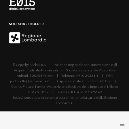
SOLE SHAREHOLDER
© Copyright Aria S.p.A. - Azienda Regionale per l'Innovazione e gli
Acquisti Tutti i diritti riservati - Società unipersonale Piazza Gae
Aulenti, 1 20154 Milano | Telefono 39.02 39331.1 | PEC
protocollo@pec.ariaspa.it | Capitale sociale 25.000.000,00 € i.v. |
Codice Fiscale, Partita IVA, Iscrizione Registro delle Imprese di Milano
05017630152 | Iscritta al R.E.A. al n°1096149.
Società soggetta a direzione e coordinamento da parte della Regione
Lombardia.