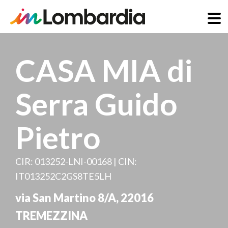
Skip
to
CASA MIA di
main
content
Serra Guido
Pietro
CIR: 013252-LNI-00168 | CIN:
IT013252C2GS8TE5LH
via San Martino 8/A
,
22016
TREMEZZINA