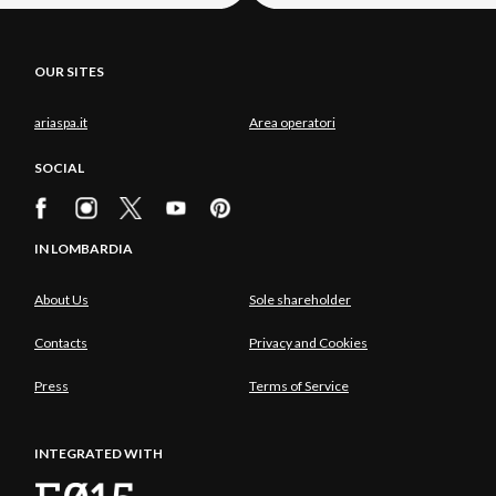
OUR SITES
ariaspa.it
Area operatori
SOCIAL
IN LOMBARDIA
About Us
Sole shareholder
Contacts
Privacy and Cookies
Press
Terms of Service
INTEGRATED WITH