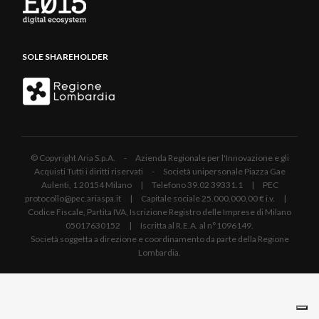
SOLE SHAREHOLDER
© Copyright Aria S.p.A. - Azienda Regionale per l'Innovazione e gli
Acquisti Tutti i diritti riservati - Società unipersonale Piazza Gae
Aulenti, 1 20154 Milano | Telefono 39.02 39331.1 | PEC
protocollo@pec.ariaspa.it | Capitale sociale 25.000.000,00 € i.v. |
Codice Fiscale, Partita IVA, Iscrizione Registro delle Imprese di Milano
05017630152 | Iscritta al R.E.A. al n°1096149.
Società soggetta a direzione e coordinamento da parte della Regione
Lombardia.