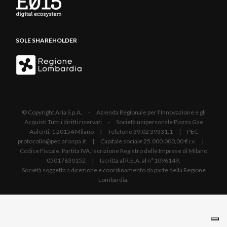
SOLE SHAREHOLDER
© Copyright Aria S.p.A. - Azienda Regionale per l'Innovazione e gli
Acquisti Tutti i diritti riservati - Società unipersonale Piazza Gae
Aulenti, 1 20154 Milano | Telefono 39.02 39331.1 | PEC
protocollo@pec.ariaspa.it | Capitale sociale 25.000.000,00 € i.v. |
Codice Fiscale, Partita IVA, Iscrizione Registro delle Imprese di Milano
05017630152 | Iscritta al R.E.A. al n°1096149.
Società soggetta a direzione e coordinamento da parte della Regione
Lombardia.