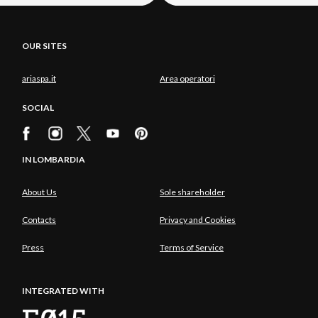
OUR SITES
ariaspa.it
Area operatori
SOCIAL
IN LOMBARDIA
About Us
Sole shareholder
Contacts
Privacy and Cookies
Press
Terms of Service
INTEGRATED WITH