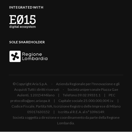
INTEGRATED WITH
SOLE SHAREHOLDER
© Copyright Aria S.p.A. - Azienda Regionale per l'Innovazione e gli
Acquisti Tutti i diritti riservati - Società unipersonale Piazza Gae
Aulenti, 1 20154 Milano | Telefono 39.02 39331.1 | PEC
protocollo@pec.ariaspa.it | Capitale sociale 25.000.000,00 € i.v. |
Codice Fiscale, Partita IVA, Iscrizione Registro delle Imprese di Milano
05017630152 | Iscritta al R.E.A. al n°1096149.
Società soggetta a direzione e coordinamento da parte della Regione
Lombardia.