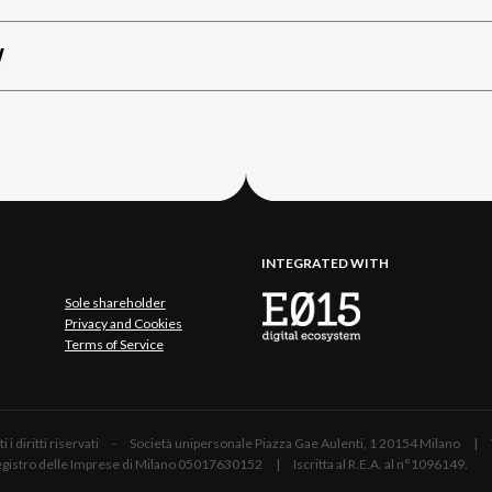
W
INTEGRATED WITH
Sole shareholder
Privacy and Cookies
Terms of Service
 Tutti i diritti riservati - Società unipersonale Piazza Gae Aulenti, 1 20154 Mil
 Registro delle Imprese di Milano 05017630152 | Iscritta al R.E.A. al n°1096149.