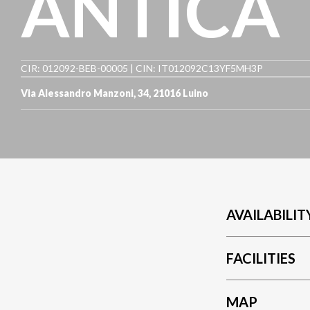
ANTICA
CIR: 012092-BEB-00005 | CIN: IT012092C13YF5MH3P
Via Alessandro Manzoni, 34
,
21016
Luino
AVAILABILIT
FACILITIES
MAP