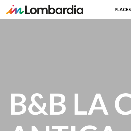
PLACES
Skip
to
main
content
B&B LA 