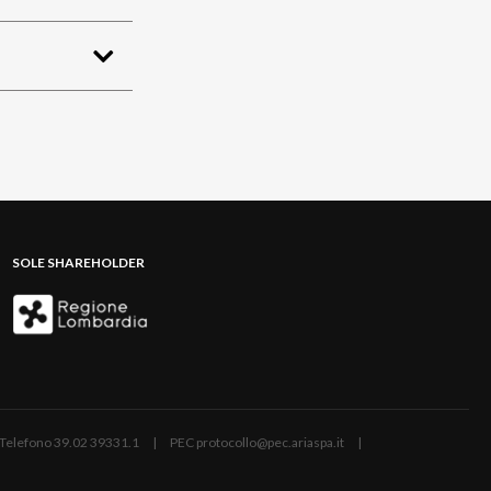
SOLE SHAREHOLDER
ano | Telefono 39.02 39331.1 | PEC protocollo@pec.ariaspa.it |