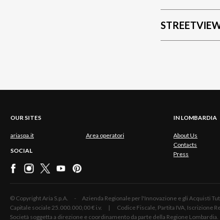
STREETVIE
OUR SITES
IN LOMBARDIA
ariaspa.it
Area operatori
About Us
Contacts
SOCIAL
Press
© Copyright Aria S.p.A. - Azienda Regionale per l'Innovazione e gli Acquisti
Capitale sociale 25.000.000,00 € i.v. | Codice Fiscale, Partita IVA, Iscrizione
Società soggetta a direzione e coordinamento da parte della Regione Lombardia.