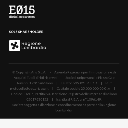
SOLE SHAREHOLDER
© Copyright Aria S.p.A. - Azienda Regionale per l'Innovazione e gli
Acquisti Tutti i diritti riservati - Società unipersonale Piazza Gae
Aulenti, 1 20154 Milano | Telefono 39.02 39331.1 | PEC
protocollo@pec.ariaspa.it | Capitale sociale 25.000.000,00 € i.v. |
Codice Fiscale, Partita IVA, Iscrizione Registro delle Imprese di Milano
05017630152 | Iscritta al R.E.A. al n°1096149.
Società soggetta a direzione e coordinamento da parte della Regione
Lombardia.