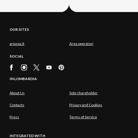
OUR SITES
ariaspa.it
Area operatori
SOCIAL
IN LOMBARDIA
About Us
Sole shareholder
Contacts
Privacy and Cookies
Press
Terms of Service
INTEGRATED WITH