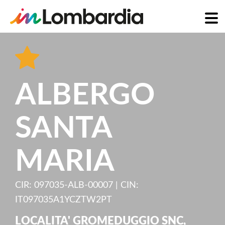
Skip
to
main
content
ALBERGO
SANTA
MARIA
CIR: 097035-ALB-00007 | CIN:
IT097035A1YCZTW2PT
LOCALITA' GROMEDUGGIO SNC
,