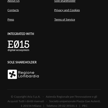
About Us
Sole shareholder
Contacts
Privacy and Cookies
Press
Terms of Service
INTEGRATED WITH
SOLE SHAREHOLDER
© Copyright Aria S.p.A. - Azienda Regionale per l'Innovazione e gli
Acquisti Tutti i diritti riservati - Società unipersonale Piazza Gae Aulenti,
1 20154 Milano | Telefono 39.02 39331.1 | PEC