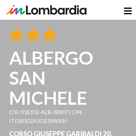
Skip
to
main
content
ALBERGO
SAN
MICHELE
CIR: 018102-ALB-00007 | CIN:
IT018102A1OZ5SWX8J
CORSO GIUSEPPE GARIBALDI 20
,