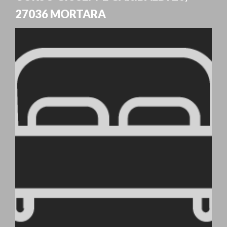
27036
MORTARA