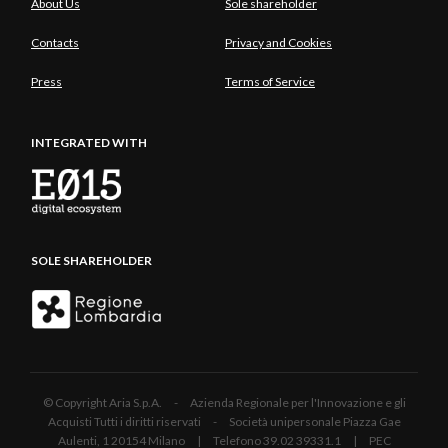
About Us
Sole shareholder
Contacts
Privacy and Cookies
Press
Terms of Service
INTEGRATED WITH
SOLE SHAREHOLDER
© Copyright Aria S.p.A. - Azienda Regionale per l'Innovazione e gli
Acquisti Tutti i diritti riservati - Società unipersonale Piazza Gae
Aulenti, 1 20154 Milano | Telefono 39.02 39331.1 | PEC