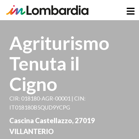
Skip
to
Agriturismo
main
content
Tenuta il
Cigno
CIR: 018180-AGR-00001 | CIN:
IT018180B5QUD9YCPG
Cascina Castellazzo
,
27019
VILLANTERIO