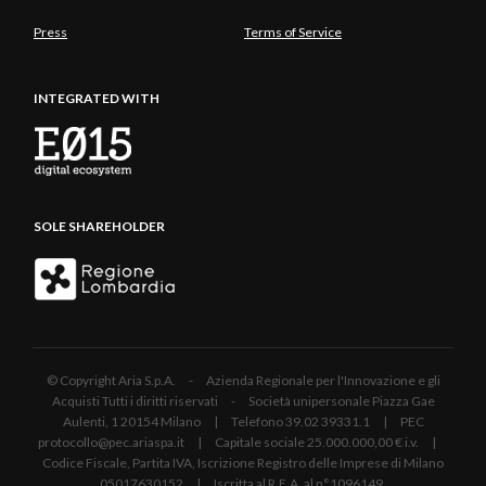
Press
Terms of Service
INTEGRATED WITH
SOLE SHAREHOLDER
© Copyright Aria S.p.A. - Azienda Regionale per l'Innovazione e gli
Acquisti Tutti i diritti riservati - Società unipersonale Piazza Gae
Aulenti, 1 20154 Milano | Telefono 39.02 39331.1 | PEC
protocollo@pec.ariaspa.it | Capitale sociale 25.000.000,00 € i.v. |
Codice Fiscale, Partita IVA, Iscrizione Registro delle Imprese di Milano
05017630152 | Iscritta al R.E.A. al n°1096149.