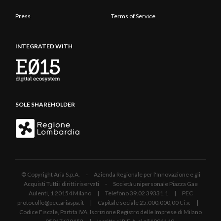
Press
Terms of Service
INTEGRATED WITH
SOLE SHAREHOLDER
© Copyright Aria S.p.A. - Azienda Regionale per l'Innovazione e gli
Acquisti Tutti i diritti riservati - Società unipersonale Piazza Gae
Aulenti, 1 20154 Milano | Telefono 39.02 39331.1 | PEC
protocollo@pec.ariaspa.it | Capitale sociale 25.000.000,00 € i.v. |
Codice Fiscale, Partita IVA, Iscrizione Registro delle Imprese di Milano