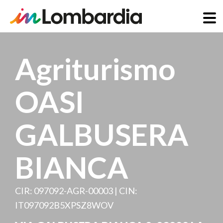
Skip
to
Agriturismo
main
content
OASI
GALBUSERA
BIANCA
CIR: 097092-AGR-00003 | CIN:
IT097092B5XPSZ8WOV