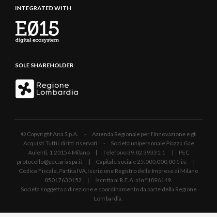
INTEGRATED WITH
SOLE SHAREHOLDER
© Copyright Aria S.p.A. - Azienda Regionale per l'Innovazione e gli
Acquisti Tutti i diritti riservati - Società unipersonale Piazza Gae
Aulenti, 1 20154 Milano | Telefono 39.02 39331.1 | PEC
protocollo@pec.ariaspa.it | Capitale sociale 25.000.000,00 € i.v. |
Codice Fiscale, Partita IVA, Iscrizione Registro delle Imprese di Milano
05017630152 | Iscritta al R.E.A. al n°1096149.
Società soggetta a direzione e coordinamento da parte della Regione
Lombardia.